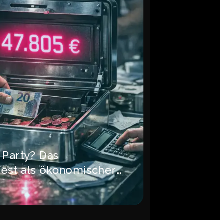
 Party? Das
est als ökonomischer