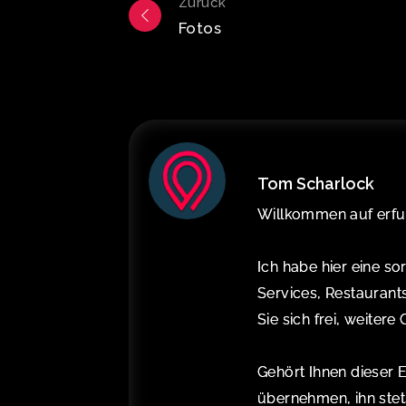
Post
Zurück
navigation
Fotos
Tom Scharlock
Willkommen auf erfur
Ich habe hier eine so
Services, Restaurant
Sie sich frei, weitere
Gehört Ihnen dieser 
übernehmen, ihn stets