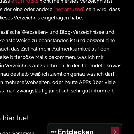
 dass
erfurt.rocks
nicht mein erstes Verzeichnis ist
s der eine oder andere “
not amused
” sein wird, dass
n dieses Verzeichnis eingetragen habe.
pezifische Webseiten- und Blog-Verzeichnisse und
n keinste Weise zu beanstanden ist und obwohl eine
auch das Ziel hat mehr Aufmerksamkeit auf den
lweise bitterböse Mails bekommen, was ich mir
in Verzeichnis aufzunehmen. In der Tat endete sowas
nau deshalb weiß ich ziemlich genau was ich darf
an mehrere Webseiten, oder heute APPs über viele
ss man zwangsläufig juristisch sehr gut informiert
 hier tue!
Entdecken
n das Sammeln