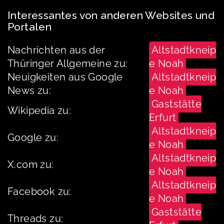
Interessantes von anderen Websites und
Portalen
Nachrichten aus der
Altstadtkneip
Thüringer Allgemeine zu:
e Noah
Neuigkeiten aus Google
Altstadtkneip
News zu:
e Noah
Gaststätte
Wikipedia zu:
Erfurt
Altstadtkneip
Google zu:
e Noah
Altstadtkneip
X.com zu:
e Noah
Altstadtkneip
Facebook zu:
e Noah
Gaststätte
Threads zu: