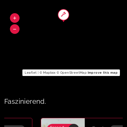
Leaflet
| ©
Mapbox
©
OpenStreetMap
Improve this map
Faszinierend.