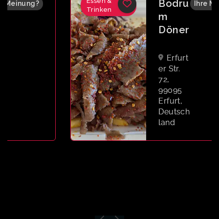
Essen &
Bodru
Ihre Meinung?
Trinken
m
Döner
Erfurt
er Str.
72,
99095
Erfurt,
Deutsch
land