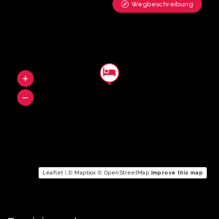
Wegbeschreibung
Leaflet
| ©
Mapbox
©
OpenStreetMap
Improve this map