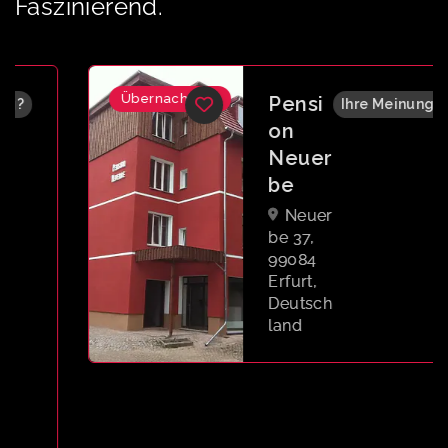
Faszinierend.
Übernachtung
Pensi
Ihre Meinung?
on
Neuer
be
Neuer
be 37,
99084
Erfurt,
Deutsch
land