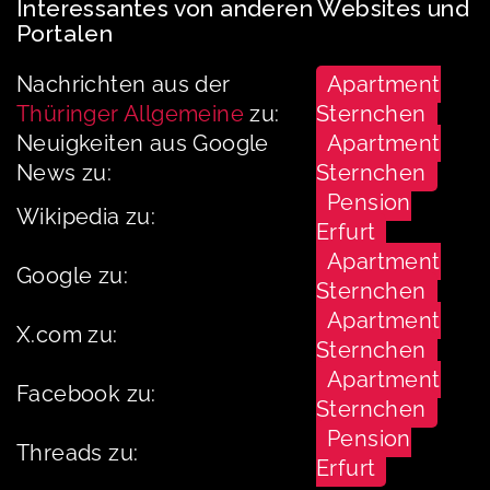
Interessantes von anderen Websites und
Portalen
Nachrichten aus der
Apartment
Thüringer Allgemeine
zu:
Sternchen
Neuigkeiten aus Google
Apartment
News zu:
Sternchen
Pension
Wikipedia zu:
Erfurt
Apartment
Google zu:
Sternchen
Apartment
X.com zu:
Sternchen
Apartment
Facebook zu:
Sternchen
Pension
Threads zu:
Erfurt