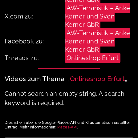
AW-Terraristik – Anke
X.com zu:
Kerner und Sven
Kerner GbR
AW-Terraristik – Anke
Facebook zu:
Kerner und Sven
Kerner GbR
Threads zu:
Onlineshop Erfurt
Videos zum Thema: „
Onlineshop Erfurt
„
Cannot search an empty string. A search
keyword is required.
Dies ist ein über die Google-Places-API und KI automatisch erstellter
Eintrag. Mehr Informationen:
Places-API
.