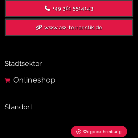
+49 361 5514143
www.aw-terraristik.de
Stadtsektor
Onlineshop
Standort
Wegbeschreibung