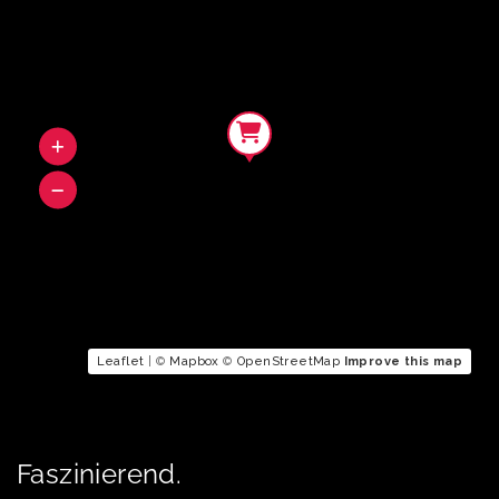
Leaflet
| ©
Mapbox
©
OpenStreetMap
Improve this map
Faszinierend.