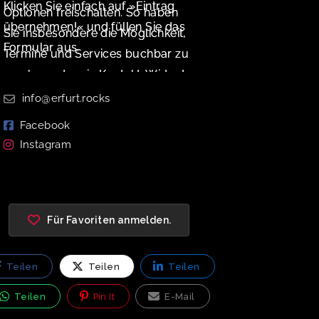
Klicken Sie einfach auf »Eintrag
Optionen freischalten. So haben
übernehmen!« und füllen Sie das
Sie insbesondere die Möglichkeit,
Formular aus.
Termine und Services buchbar zu
machen oder ein Kontakt-Widget
zu aktivieren.
info@erfurt.rocks
Facebook
Instagram
Für Favoriten anmelden.
Teilen
Teilen
Teilen
Teilen
Pin It
E-Mail