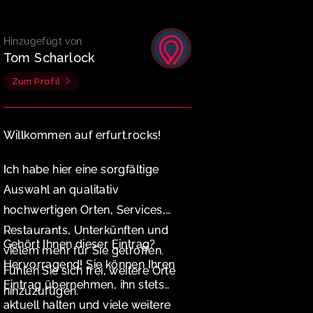
Hinzugefügt von
Tom Scharlock
Zum Profil
Willkommen auf erfurt.rocks!
Ich habe hier eine sorgfältige
Auswahl an qualitativ
hochwertigen Orten, Services,
Restaurants, Unterkünften und
Gehört Ihnen dieser Eintrag?
vielem mehr für Sie getroffen.
Hervorragend! Sie können Ihren
Fühlen Sie sich frei, weitere Orte
Eintrag übernehmen, ihn stets
hinzuzufügen.
aktuell halten und viele weitere