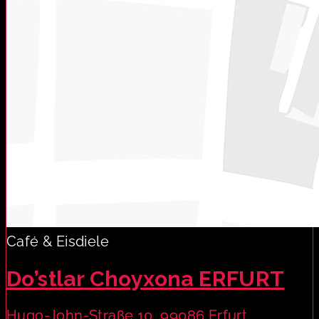
Café & Eisdiele
Do’stlar Choyxona ERFURT
Hugo-John-Straße 10, 99086 Erfurt,