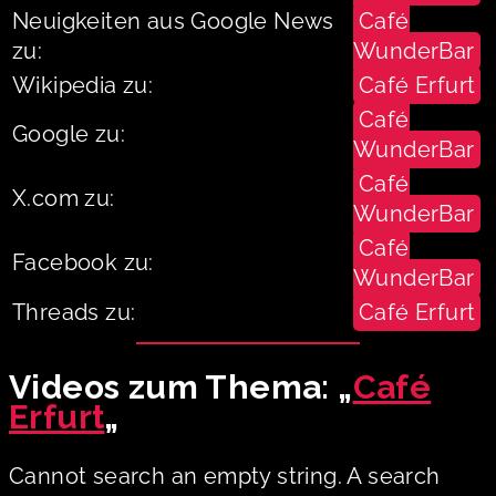
Neuigkeiten aus Google News
Café
zu:
WunderBar
Wikipedia zu:
Café Erfurt
Café
Google zu:
WunderBar
Café
X.com zu:
WunderBar
Café
Facebook zu:
WunderBar
Threads zu:
Café Erfurt
Videos zum Thema: „
Café
Erfurt
„
Cannot search an empty string. A search