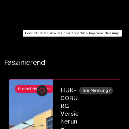
Leaflet
| ©
Mapbox
©
OpenStreetMap
Improve this map
Faszinierend.
Dienstleistungen
kartin
Ihre Meinung?
ka
GmbH
& Co.
KG