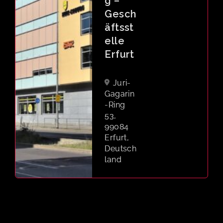
Gotth
ardtstra
ße 21,
99084
Erfurt,
Deutsch
land