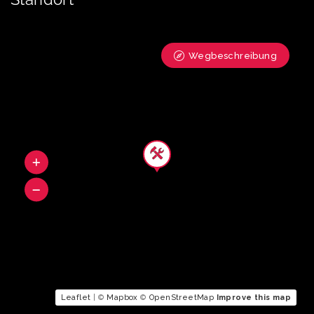
Wegbeschreibung
Leaflet
| ©
Mapbox
©
OpenStreetMap
Improve this map