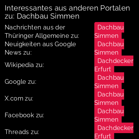
Interessantes aus anderen Portalen
zu: Dachbau Simmen
Nachrichten aus der
Dachbau
Thüringer Allgemeine zu:
Simmen
Neuigkeiten aus Google
Dachbau
News zu:
Simmen
Dachdecker
Wikipedia zu:
Erfurt
Dachbau
Google zu:
Simmen
Dachbau
X.com zu:
Simmen
Dachbau
Facebook zu:
Simmen
Dachdecker
Threads zu:
Erfurt