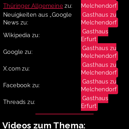
Thüringer Allgemeine
zu:
Melchendorf
Neuigkeiten aus „Google
Gasthaus zu
News zu:
Melchendorf
Gasthaus
Wikipedia zu:
Erfurt
Gasthaus zu
Google zu:
Melchendorf
Gasthaus zu
X.com zu:
Melchendorf
Gasthaus zu
Facebook zu:
Melchendorf
Gasthaus
Threads zu:
Erfurt
Videos zum Thema: