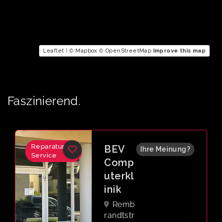
Leaflet
| ©
Mapbox
©
OpenStreetMap
Improve this map
Faszinierend.
Reparatur &
BEV
Ihre Meinung?
Service
Comp
uterkl
inik
Remb
randtstr