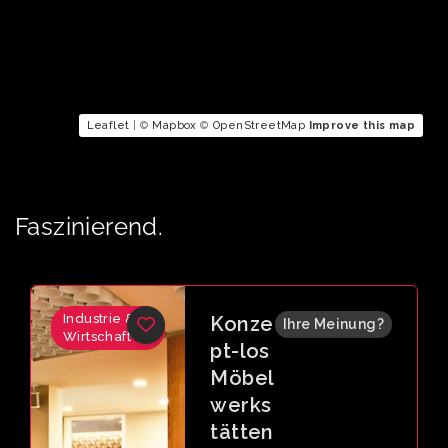
Leaflet
| ©
Mapbox
©
OpenStreetMap
Improve this map
Faszinierend.
Industrie &
Konze
Ihre Meinung?
Wirtschaft
pt-los
Möbel
werks
tätten