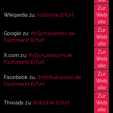
Zur
Wikipedia zu:
Industrie Erfurt
Web
site
Zur
Google zu:
IhrSchulranzen.de
Web
Fachmarkt Erfurt
site
Zur
X.com zu:
IhrSchulranzen.de
Web
Fachmarkt Erfurt
site
Zur
Facebook zu:
IhrSchulranzen.de
Web
Fachmarkt Erfurt
site
Zur
Threads zu:
Industrie Erfurt
Web
site