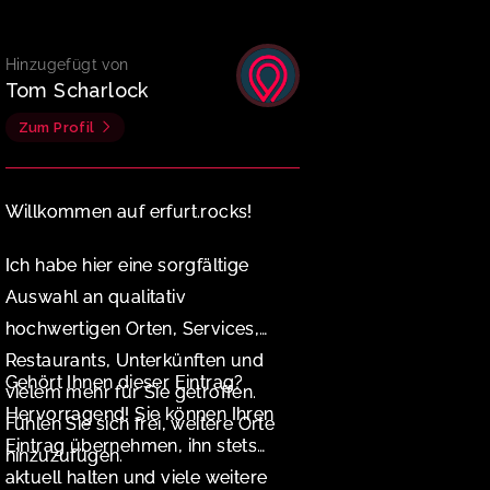
Hinzugefügt von
Tom Scharlock
Zum Profil
Willkommen auf erfurt.rocks!
Ich habe hier eine sorgfältige
Auswahl an qualitativ
hochwertigen Orten, Services,
Restaurants, Unterkünften und
Gehört Ihnen dieser Eintrag?
vielem mehr für Sie getroffen.
Hervorragend! Sie können Ihren
Fühlen Sie sich frei, weitere Orte
Eintrag übernehmen, ihn stets
hinzuzufügen.
aktuell halten und viele weitere