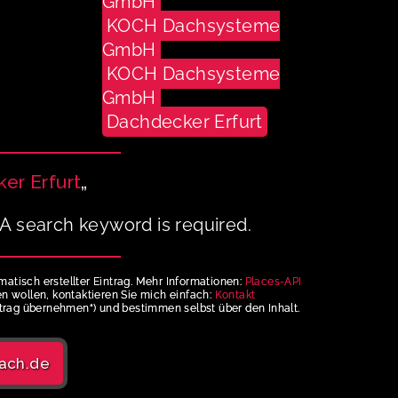
GmbH
KOCH Dachsysteme
GmbH
KOCH Dachsysteme
GmbH
Dachdecker Erfurt
er Erfurt
„
A search keyword is required.
matisch erstellter Eintrag. Mehr Informationen:
Places-API
nen wollen, kontaktieren Sie mich einfach:
Kontakt
trag übernehmen“) und bestimmen selbst über den Inhalt.
ach.de