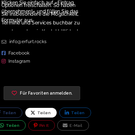
Klicken Sie einfach auf »Eintrag
Optionen freischalten. So haben
übernehmen!« und füllen Sie das
Sie insbesondere die Möglichkeit,
Formular aus.
Termine und Services buchbar zu
machen oder ein Kontakt-Widget
zu aktivieren.
info@erfurt.rocks
Facebook
Instagram
Für Favoriten anmelden.
Teilen
Teilen
Teilen
Teilen
Pin It
E-Mail