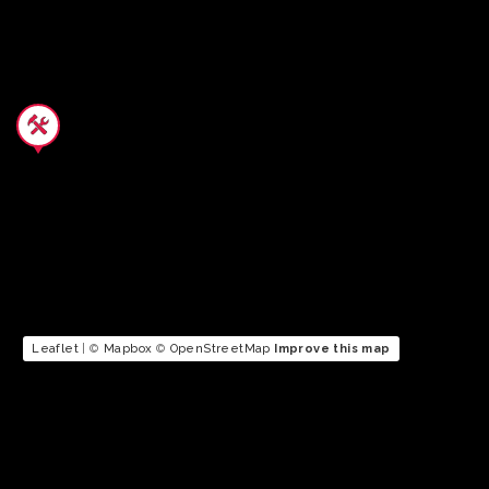
Leaflet
| ©
Mapbox
©
OpenStreetMap
Improve this map