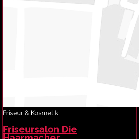
Friseur & Kosmetik
Friseursalon Die
Haarmacher