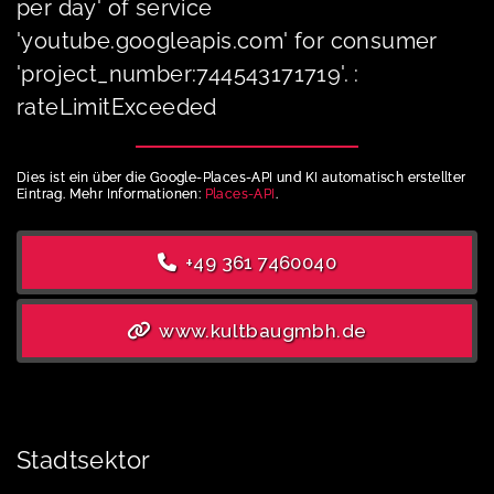
per day' of service
'youtube.googleapis.com' for consumer
'project_number:744543171719'. :
rateLimitExceeded
Dies ist ein über die Google-Places-API und KI automatisch erstellter
Eintrag. Mehr Informationen:
Places-API
.
+49 361 7460040
www.kultbaugmbh.de
Stadtsektor