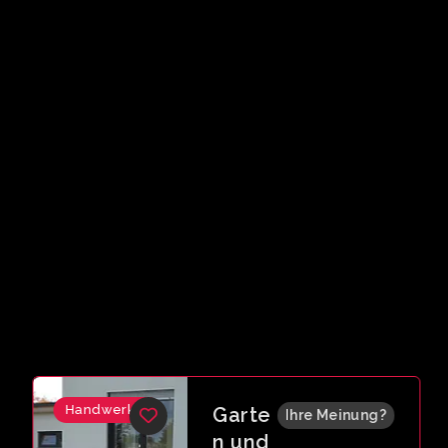
Handwerker
Garte
Ihre Meinung?
n und