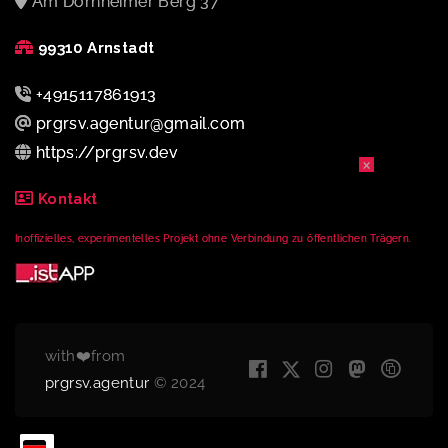
Am Dornheimer Berg 37
99310 Arnstadt
+4915117861913
prgrsv.agentur@gmail.com
https://prgrsv.dev
×
Kontakt
Inoffizielles, experimentelles Projekt ohne Verbindung zu öffentlichen Trägern.
with❤️from
prgrsv.agentur
© 2024