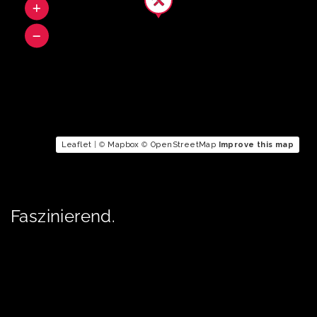
Leaflet
| ©
Mapbox
©
OpenStreetMap
Improve this map
Faszinierend.