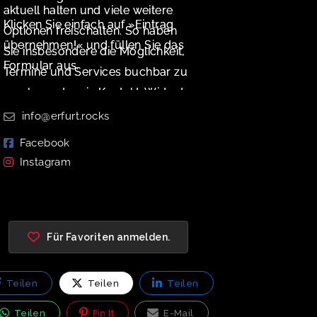
aktuell halten und viele weitere
Klicken Sie einfach auf »Eintrag
Optionen freischalten. So haben
übernehmen!« und füllen Sie das
Sie insbesondere die Möglichkeit,
Formular aus.
Termine und Services buchbar zu
machen oder ein Kontakt-Widget
zu aktivieren.
info@erfurt.rocks
Facebook
Instagram
Für Favoriten anmelden.
Teilen
Teilen
Teilen
Teilen
Pin It
E-Mail