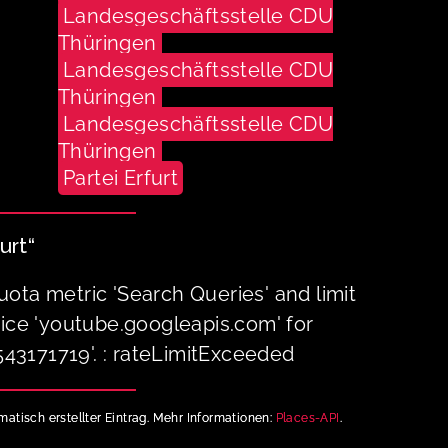
Landesgeschäftsstelle CDU
Thüringen
Landesgeschäftsstelle CDU
Thüringen
Landesgeschäftsstelle CDU
Thüringen
Partei Erfurt
urt“
ota metric 'Search Queries' and limit
vice 'youtube.googleapis.com' for
3171719'. : rateLimitExceeded
matisch erstellter Eintrag. Mehr Informationen:
Places-API
.