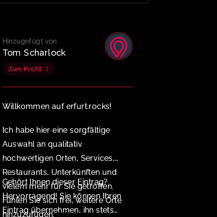
Hinzugefügt von
Tom Scharlock
Zum Profil
Willkommen auf erfurt.rocks!
Ich habe hier eine sorgfältige
Auswahl an qualitativ
hochwertigen Orten, Services,
Restaurants, Unterkünften und
Gehört Ihnen dieser Eintrag?
vielem mehr für Sie getroffen.
Hervorragend! Sie können Ihren
Fühlen Sie sich frei, weitere Orte
Eintrag übernehmen, ihn stets
hinzuzufügen.