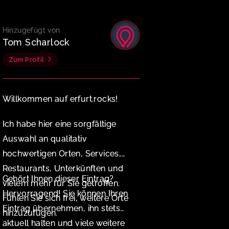
Hinzugefügt von
Tom Scharlock
Zum Profil
Willkommen auf erfurt.rocks!
Ich habe hier eine sorgfältige
Auswahl an qualitativ
hochwertigen Orten, Services,
Restaurants, Unterkünften und
Gehört Ihnen dieser Eintrag?
vielem mehr für Sie getroffen.
Hervorragend! Sie können Ihren
Fühlen Sie sich frei, weitere Orte
Eintrag übernehmen, ihn stets
hinzuzufügen.
aktuell halten und viele weitere