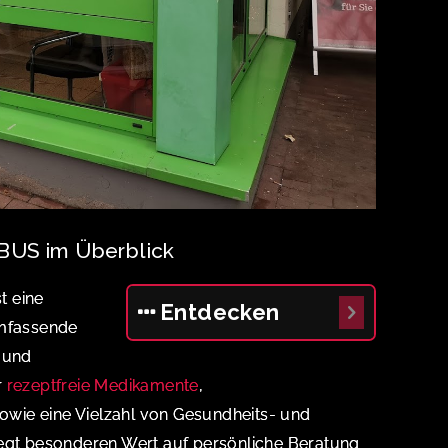
BUS im Überblick
t eine
Entdecken
umfassende
 und
r
rezeptfreie Medikamente
,
sowie eine Vielzahl von Gesundheits- und
legt besonderen Wert auf persönliche Beratung