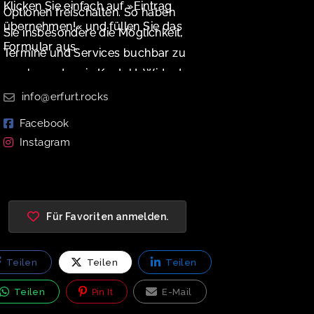
Klicken Sie einfach auf »Eintrag
Optionen freischalten. So haben
übernehmen!« und füllen Sie das
Sie insbesondere die Möglichkeit,
Formular aus.
Termine und Services buchbar zu
machen oder ein Kontakt-Widget
zu aktivieren.
info@erfurt.rocks
Facebook
Instagram
Für Favoriten anmelden.
Teilen
Teilen
Teilen
Teilen
Pin It
E-Mail