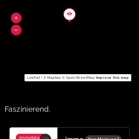
Leaflet
| ©
Mapbox
©
OpenStreetMap
Improve this map
Faszinierend.
Immobilien