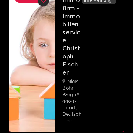
Immo
Ihre Meinung?
firm –
Immo
bilien
servic
e
Christ
oph
Fisch
er
Niels-
Bohr-
Weg 16,
99097
Erfurt,
Deutsch
land