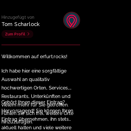
Hinzugefügt von
Tom Scharlock
Zum Profil
Willkommen auf erfurt.rocks!
Ich habe hier eine sorgfältige
Auswahl an qualitativ
hochwertigen Orten, Services,
Restaurants, Unterkünften und
Gehört Ihnen dieser Eintrag?
vielem mehr für Sie getroffen.
Hervorragend! Sie können Ihren
Fühlen Sie sich frei, weitere Orte
Eintrag übernehmen, ihn stets
hinzuzufügen.
aktuell halten und viele weitere