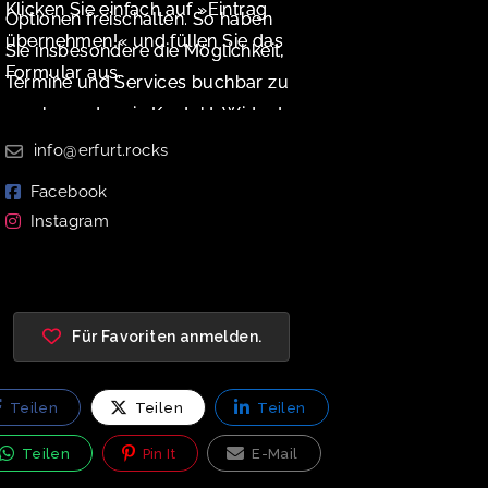
Klicken Sie einfach auf »Eintrag
Optionen freischalten. So haben
übernehmen!« und füllen Sie das
Sie insbesondere die Möglichkeit,
Formular aus.
Termine und Services buchbar zu
machen oder ein Kontakt-Widget
zu aktivieren.
info@erfurt.rocks
Facebook
Instagram
Für Favoriten anmelden.
Teilen
Teilen
Teilen
Teilen
Pin It
E-Mail