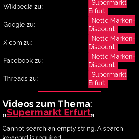
Supermarkt
Wikipedia zu:
Erfurt
Netto Marken-
Google zu:
Discount
Netto Marken-
X.com zu:
Discount
Netto Marken-
Facebook zu:
Discount
Supermarkt
Threads zu:
Erfurt
Videos zum Thema:
„
Supermarkt Erfurt
„
Cannot search an empty string. A search
keyword is required.