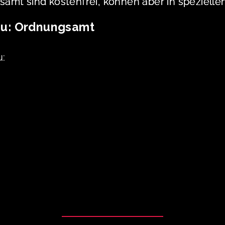
amt sind kostenfrei, können aber in spezielle
zu: Ordnungsamt
u: