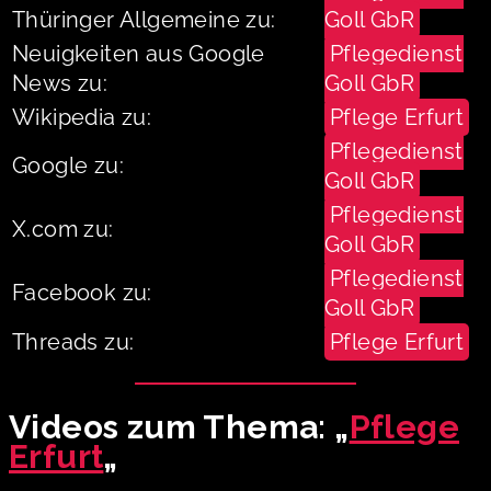
Thüringer Allgemeine zu:
Goll GbR
Neuigkeiten aus Google
Pflegedienst
News zu:
Goll GbR
Wikipedia zu:
Pflege Erfurt
Pflegedienst
Google zu:
Goll GbR
Pflegedienst
X.com zu:
Goll GbR
Pflegedienst
Facebook zu:
Goll GbR
Threads zu:
Pflege Erfurt
Videos zum Thema: „
Pflege
Erfurt
„