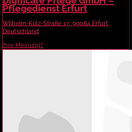
Dignicare Pflege GmbH –
Pflegedienst Erfurt
Wilhelm-Külz-Straße 17, 99084 Erfurt,
Deutschland
Ihre Meinung?