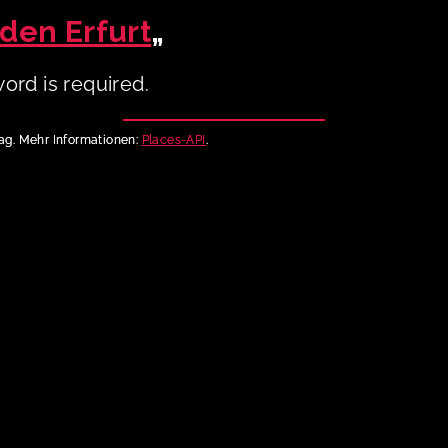
aden Erfurt
„
ord is required.
rag. Mehr Informationen:
Places-API
.