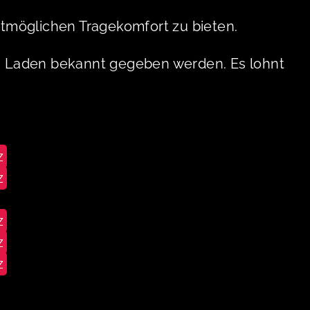
stmöglichen Tragekomfort zu bieten.
im Laden bekannt gegeben werden. Es lohnt
z
z
z
z
z