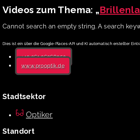
Videos zum Thema: „
Brillenl
Cannot search an empty string. A search keyw
Dies ist ein über die Google-Places-API und KI automatisch erstellter Eint
+49 361 26268950
www.prooptik.de
Stadtsektor
Optiker
Standort