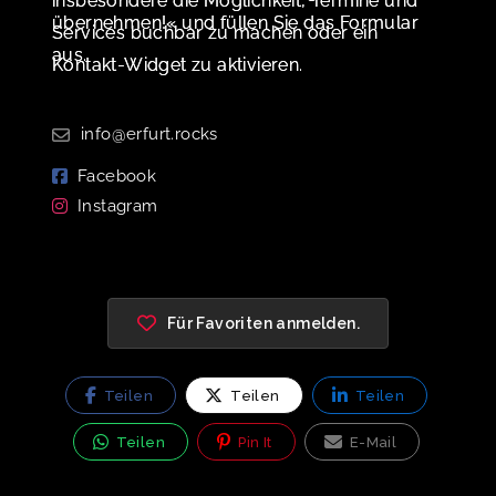
insbesondere die Möglichkeit, Termine und
übernehmen!« und füllen Sie das Formular
Services buchbar zu machen oder ein
aus.
Kontakt-Widget zu aktivieren.
info@erfurt.rocks
Facebook
Instagram
Für Favoriten anmelden.
Teilen
Teilen
Teilen
Teilen
Pin It
E-Mail