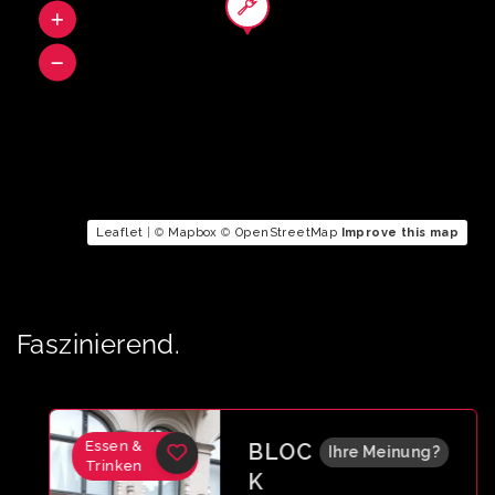
Leaflet
| ©
Mapbox
©
OpenStreetMap
Improve this map
Faszinierend.
Essen &
BLOC
Ihre Meinung?
Trinken
K