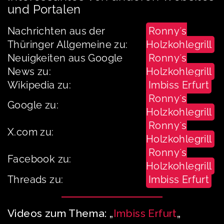
und Portalen
Nachrichten aus der
Ronny´s
Thüringer Allgemeine zu:
Holzkohlegrill
Neuigkeiten aus Google
Ronny´s
News zu:
Holzkohlegrill
Wikipedia zu:
Imbiss Erfurt
Ronny´s
Google zu:
Holzkohlegrill
Ronny´s
X.com zu:
Holzkohlegrill
Ronny´s
Facebook zu:
Holzkohlegrill
Threads zu:
Imbiss Erfurt
Videos zum Thema: „
Imbiss Erfurt
„