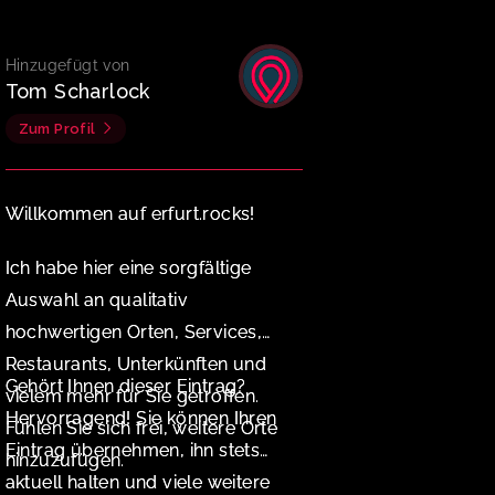
Hinzugefügt von
Tom Scharlock
Zum Profil
Willkommen auf erfurt.rocks!
Ich habe hier eine sorgfältige
Auswahl an qualitativ
hochwertigen Orten, Services,
Restaurants, Unterkünften und
Gehört Ihnen dieser Eintrag?
vielem mehr für Sie getroffen.
Hervorragend! Sie können Ihren
Fühlen Sie sich frei, weitere Orte
Eintrag übernehmen, ihn stets
hinzuzufügen.
aktuell halten und viele weitere