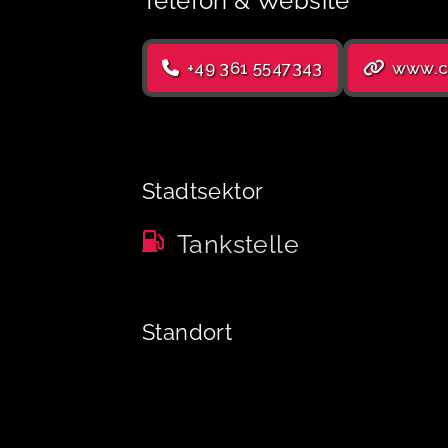
Telefon & Website
+49 361 5547343
www.cl
Stadtsektor
Tankstelle
Standort