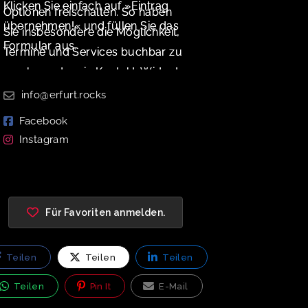
Klicken Sie einfach auf »Eintrag
Optionen freischalten. So haben
übernehmen!« und füllen Sie das
Sie insbesondere die Möglichkeit,
Formular aus.
Termine und Services buchbar zu
machen oder ein Kontakt-Widget
zu aktivieren.
info@erfurt.rocks
Facebook
Instagram
Für Favoriten anmelden.
Teilen
Teilen
Teilen
Teilen
Pin It
E-Mail