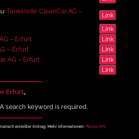
zu:
Tankstelle CleanCar AG –
Link
Link
AG – Erfurt
Link
G – Erfurt
Link
ar AG – Erfurt
Link
Link
e Erfurt
„
A search keyword is required.
matisch erstellter Eintrag. Mehr Informationen:
Places-API
.