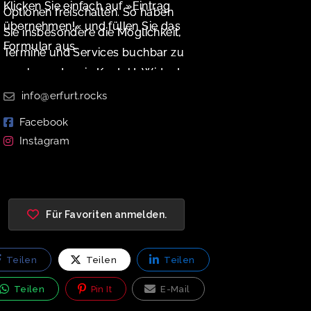
Klicken Sie einfach auf »Eintrag
Optionen freischalten. So haben
übernehmen!« und füllen Sie das
Sie insbesondere die Möglichkeit,
Formular aus.
Termine und Services buchbar zu
machen oder ein Kontakt-Widget
zu aktivieren.
info@erfurt.rocks
Facebook
Instagram
Für Favoriten anmelden.
Teilen
Teilen
Teilen
Teilen
Pin It
E-Mail