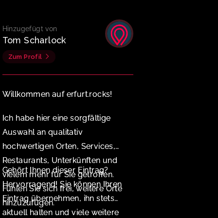
Hinzugefügt von
Tom Scharlock
Zum Profil
Willkommen auf erfurt.rocks!
Ich habe hier eine sorgfältige
Auswahl an qualitativ
hochwertigen Orten, Services,
Restaurants, Unterkünften und
Gehört Ihnen dieser Eintrag?
vielem mehr für Sie getroffen.
Hervorragend! Sie können Ihren
Fühlen Sie sich frei, weitere Orte
Eintrag übernehmen, ihn stets
hinzuzufügen.
aktuell halten und viele weitere