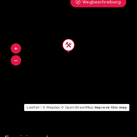
Wegbeschreibung
Leaflet
| ©
Mapbox
©
OpenStreetMap
Improve this map