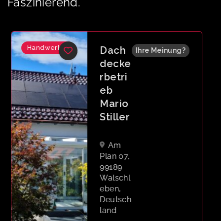
Faszinierend.
Handwerker
Zimm
Ihre Meinung?
erei
Eckar
dt &
Rothh
ardt
Hans-
Sailer-
Straße
52,
99089
Erfurt,
Deutsch
land