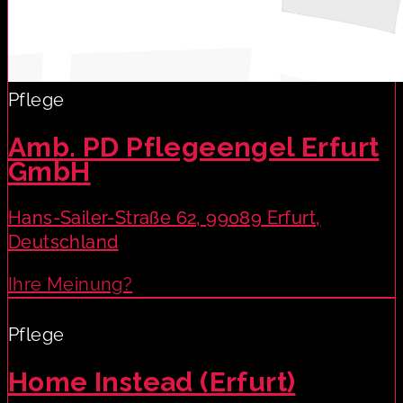
Pflege
Amb. PD Pflegeengel Erfurt
GmbH
Hans-Sailer-Straße 62, 99089 Erfurt,
Deutschland
Ihre Meinung?
Pflege
Home Instead (Erfurt)