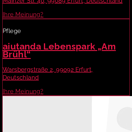
Mainzer Str. 40, 99089 Erfurt, Deutschland
Ihre Meinung?
Pflege
aiutanda Lebenspark „Am
Brühl“
Warsbergstraße 2, 99092 Erfurt,
Deutschland
Ihre Meinung?