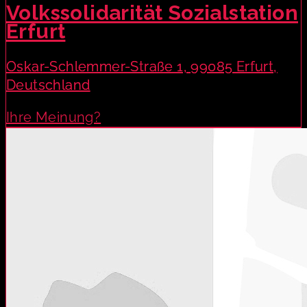
Volkssolidarität Sozialstation
Erfurt
Oskar-Schlemmer-Straße 1, 99085 Erfurt,
Deutschland
Ihre Meinung?