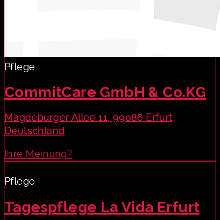
Pflege
CommitCare GmbH & Co.KG
Magdeburger Allee 11, 99086 Erfurt,
Deutschland
Ihre Meinung?
Pflege
Tagespflege La Vida Erfurt