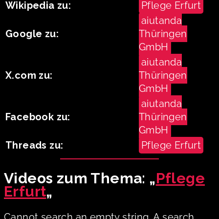
Wikipedia zu:
Pflege Erfurt
aiutanda
Google zu:
Thüringen
GmbH
aiutanda
X.com zu:
Thüringen
GmbH
aiutanda
Facebook zu:
Thüringen
GmbH
Threads zu:
Pflege Erfurt
Videos zum Thema: „
Pflege
Erfurt
„
Cannot search an empty string. A search