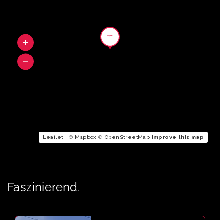
Leaflet
| ©
Mapbox
©
OpenStreetMap
Improve this map
Faszinierend.