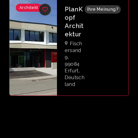
Architekt
britz-
Ihre Meinung?
archit
ekten
Löber
straße
19,
99084
Erfurt,
Deutsch
land