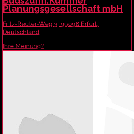
Budszuhn.Kummer
Planungsgesellschaft mbH
Fritz-Reuter-Weg 3, 99096 Erfurt,
Deutschland
Ihre Meinung?