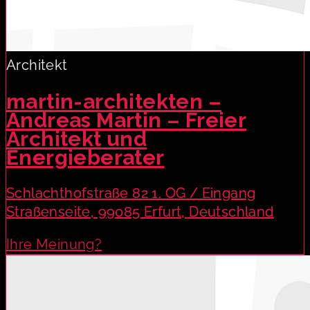
Architekt
martin-architekten –
Andreas Martin – Freier
Architekt und
Energieberater
Schlachthofstraße 82 1. OG / Eingang
Straßenseite, 99085 Erfurt, Deutschland
Ihre Meinung?