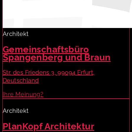
Architekt
Gemeinschaftsbüro
Spangenberg und Braun
Str. des Friedens 3, 99094 Erfurt,
Deutschland
Ihre Meinung?
Architekt
PlanKopf Architektur