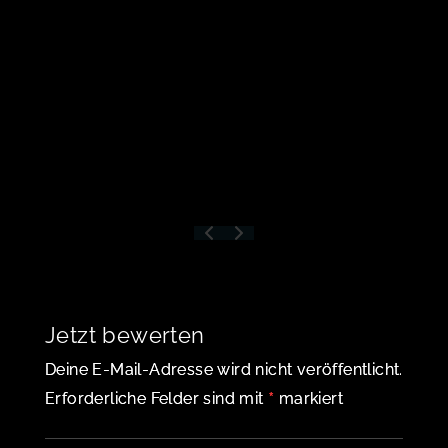
Am
Johann
estor
23,
99084
Erfurt,
Deutsch
land
Jetzt bewerten
Deine E-Mail-Adresse wird nicht veröffentlicht.
*
Erforderliche Felder sind mit
markiert