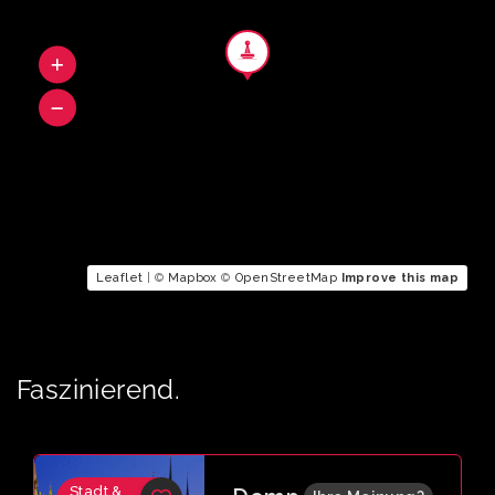
Leaflet
| ©
Mapbox
©
OpenStreetMap
Improve this map
Faszinierend.
Stadt &