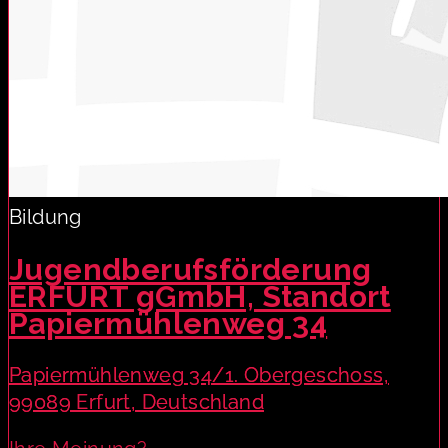
Bildung
Jugendberufsförderung
ERFURT gGmbH, Standort
Papiermühlenweg 34
Papiermühlenweg 34/1. Obergeschoss,
99089 Erfurt, Deutschland