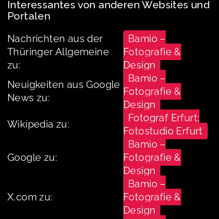
Interessantes von anderen Websites und
Portalen
Nachrichten aus der
Bamio –
Thüringer Allgemeine
Fotografie &
zu:
Design
Bamio –
Neuigkeiten aus Google
Fotografie &
News zu:
Design
Fotograf Erfurt;
Wikipedia zu:
Fotostudio Erfurt
Bamio –
Google zu:
Fotografie &
Design
Bamio –
X.com zu:
Fotografie &
Design