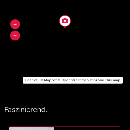
Leaflet
| ©
Mapbox
©
OpenStreetMap
Improve this map
Faszinierend.