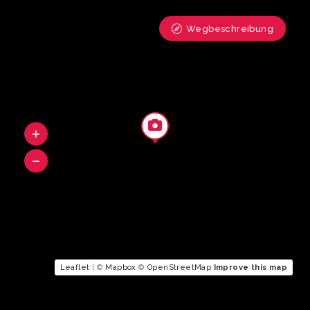
Wegbeschreibung
Leaflet
| ©
Mapbox
©
OpenStreetMap
Improve this map