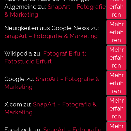
Allgemeine zu:
SnapArt – Fotografie
erfah
& Marketing
ren
Mehr
Neuigkeiten aus Google News zu:
erfah
SnapArt – Fotografie & Marketing
ren
Mehr
Wikipedia zu:
Fotograf Erfurt;
erfah
Fotostudio Erfurt
ren
Mehr
Google zu:
SnapArt – Fotografie &
erfah
Marketing
ren
Mehr
X.com zu:
SnapArt – Fotografie &
erfah
Marketing
ren
Mehr
Facebook zu:
SnapArt – Fotografie