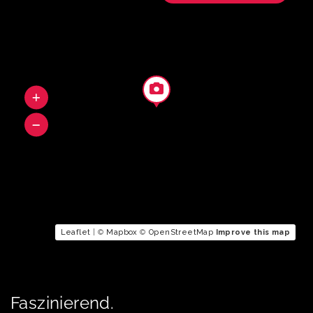
Leaflet
| ©
Mapbox
©
OpenStreetMap
Improve this map
Faszinierend.