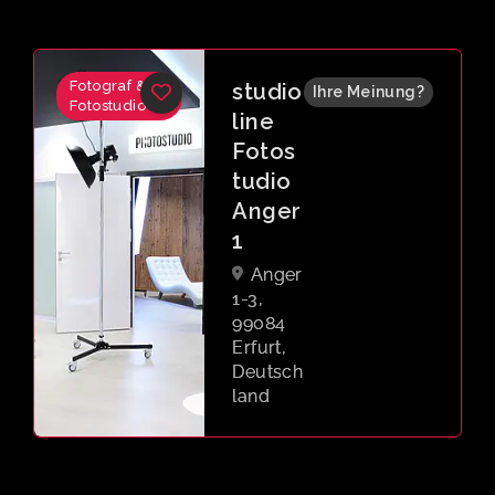
Fotograf &
sk.photo –
5.0
Fotostudio
photography
by stephan
kurzke
Kartäuserstraß
e 29, 99084
Erfurt,
Deutschland