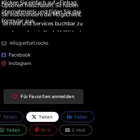
Klicken Sie einfach auf »Eintrag
Optionen freischalten. So haben
übernehmen!« und füllen Sie das
Sie insbesondere die Möglichkeit,
Formular aus.
Termine und Services buchbar zu
machen oder ein Kontakt-Widget
zu aktivieren.
info@erfurt.rocks
Facebook
Instagram
Für Favoriten anmelden.
Teilen
Teilen
Teilen
Teilen
Pin It
E-Mail