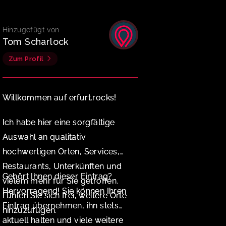
Hinzugefügt von
Tom Scharlock
Zum Profil
Willkommen auf erfurt.rocks!
Ich habe hier eine sorgfältige
Auswahl an qualitativ
hochwertigen Orten, Services,
Restaurants, Unterkünften und
Gehört Ihnen dieser Eintrag?
vielem mehr für Sie getroffen.
Hervorragend! Sie können Ihren
Fühlen Sie sich frei, weitere Orte
Eintrag übernehmen, ihn stets
hinzuzufügen.
aktuell halten und viele weitere