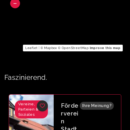
Leaflet
| ©
Mapbox
©
OpenStreetMap
Improve this map
Faszinierend.
Vereine,
Land
Ihre Meinung?
Parteien &
esges
Soziales
chäfts
stelle