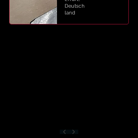
Gagarin
-Ring
160,
99084
Erfurt,
Deutsch
land