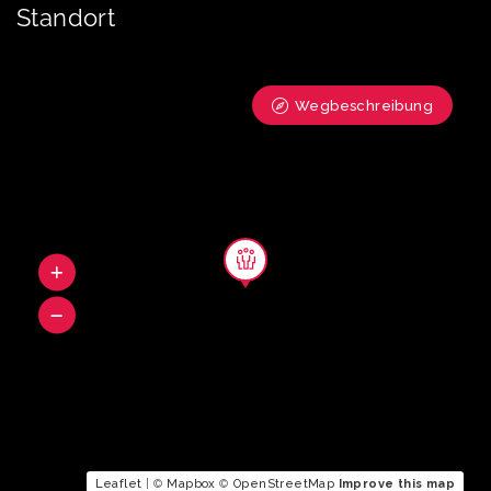
Standort
Wegbeschreibung
Leaflet
| ©
Mapbox
©
OpenStreetMap
Improve this map