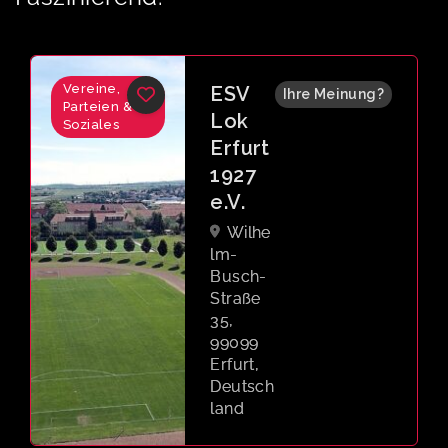
Vereine,
SPD
Ihre Meinung?
Parteien &
Wahlk
Soziales
reisbü
ro
Erfurt
Julius
-Leber-
Ring 5,
99087
Erfurt,
Deutsch
land