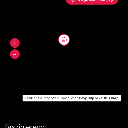
Leaflet
| ©
Mapbox
©
OpenStreetMap
Improve this map
Faszinierend.