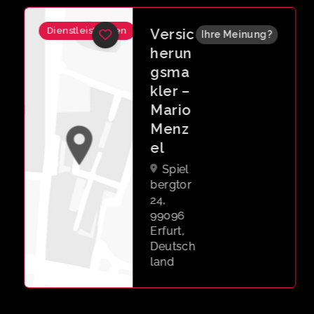
Dienstleistungen
Versic
Ihre Meinung?
herun
gsma
kler –
Mario
Menz
el
Spiel
bergtor
24,
99096
Erfurt,
Deutsch
land