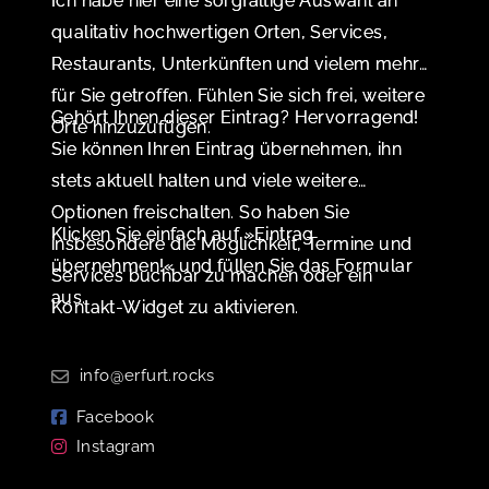
Ich habe hier eine sorgfältige Auswahl an
qualitativ hochwertigen Orten, Services,
Restaurants, Unterkünften und vielem mehr
für Sie getroffen. Fühlen Sie sich frei, weitere
Gehört Ihnen dieser Eintrag? Hervorragend!
Orte hinzuzufügen.
Sie können Ihren Eintrag übernehmen, ihn
stets aktuell halten und viele weitere
Optionen freischalten. So haben Sie
Klicken Sie einfach auf »Eintrag
insbesondere die Möglichkeit, Termine und
übernehmen!« und füllen Sie das Formular
Services buchbar zu machen oder ein
aus.
Kontakt-Widget zu aktivieren.
info@erfurt.rocks
Facebook
Instagram