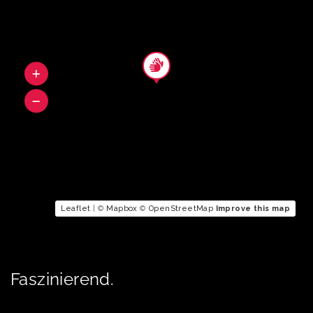
Leaflet
| ©
Mapbox
©
OpenStreetMap
Improve this map
Faszinierend.