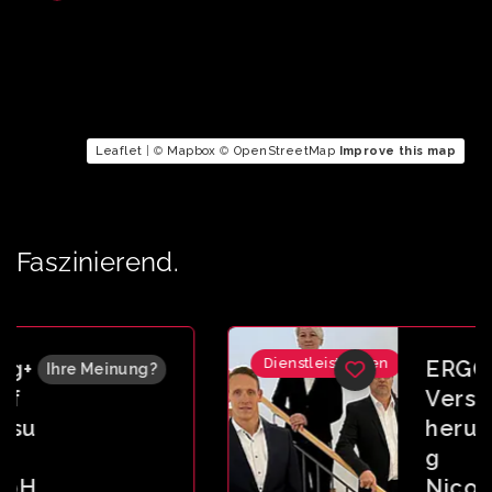
Leaflet
| ©
Mapbox
©
OpenStreetMap
Improve this map
Faszinierend.
Dienstleistungen
ERGO
Ihre Meinung?
Versic
herun
g
Nico