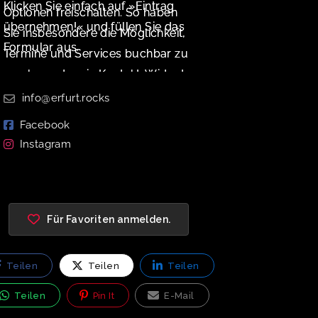
Klicken Sie einfach auf »Eintrag
Optionen freischalten. So haben
übernehmen!« und füllen Sie das
Sie insbesondere die Möglichkeit,
Formular aus.
Termine und Services buchbar zu
machen oder ein Kontakt-Widget
zu aktivieren.
info@erfurt.rocks
Facebook
Instagram
Für Favoriten anmelden.
Teilen
Teilen
Teilen
Teilen
Pin It
E-Mail