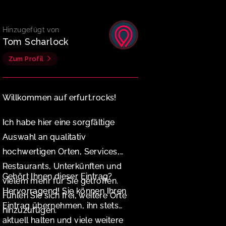
Hinzugefügt von
Tom Scharlock
Zum Profil
Willkommen auf erfurt.rocks!
Ich habe hier eine sorgfältige
Auswahl an qualitativ
hochwertigen Orten, Services,
Restaurants, Unterkünften und
Gehört Ihnen dieser Eintrag?
vielem mehr für Sie getroffen.
Hervorragend! Sie können Ihren
Fühlen Sie sich frei, weitere Orte
Eintrag übernehmen, ihn stets
hinzuzufügen.
aktuell halten und viele weitere