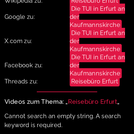
Wikipedia zu:
Reisebüro Erfurt
Die TUI in Erfurt an
Google zu:
der
Kaufmannskirche
Die TUI in Erfurt an
X.com zu:
der
Kaufmannskirche
Die TUI in Erfurt an
Facebook zu:
der
Kaufmannskirche
Threads zu:
Reisebüro Erfurt
Videos zum Thema: „
Reisebüro Erfurt
„
Cannot search an empty string. A search
keyword is required.