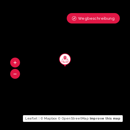
Wegbeschreibung
Leaflet
| ©
Mapbox
©
OpenStreetMap
Improve this map