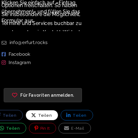
Klicken Sie einfach auf »Eintrag
Optionen freischalten. So haben
übernehmen!« und füllen Sie das
Sie insbesondere die Möglichkeit,
Formular aus.
Termine und Services buchbar zu
machen oder ein Kontakt-Widget
zu aktivieren.
info@erfurt.rocks
Facebook
Instagram
Für Favoriten anmelden.
Teilen
Teilen
Teilen
Teilen
Pin It
E-Mail