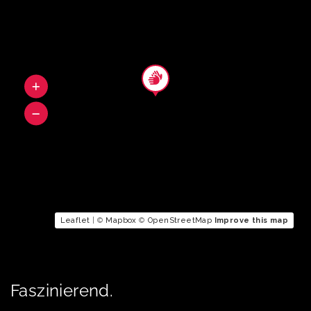
Leaflet
| ©
Mapbox
©
OpenStreetMap
Improve this map
Faszinierend.