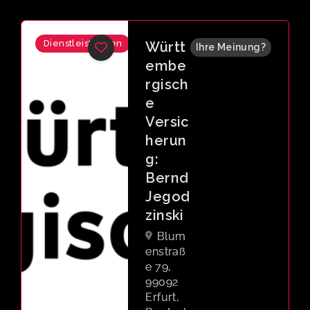
Dienstleistungen
kartin
Ihre Meinung?
ka
GmbH
& Co.
KG
Gotth
ardtstra
ße 21,
99084
Erfurt,
Deutsch
land