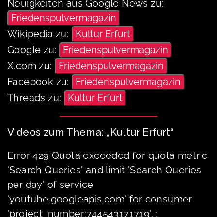
Neuigkeiten aus Google News zu:
Friedenspulvermagazin
Wikipedia zu:
Kultur Erfurt
Google zu:
Friedenspulvermagazin
X.com zu:
Friedenspulvermagazin
Facebook zu:
Friedenspulvermagazin
Threads zu:
Kultur Erfurt
Videos zum Thema: „Kultur Erfurt“
Error 429 Quota exceeded for quota metric
'Search Queries' and limit 'Search Queries
per day' of service
'youtube.googleapis.com' for consumer
'project_number:744543171719'. :