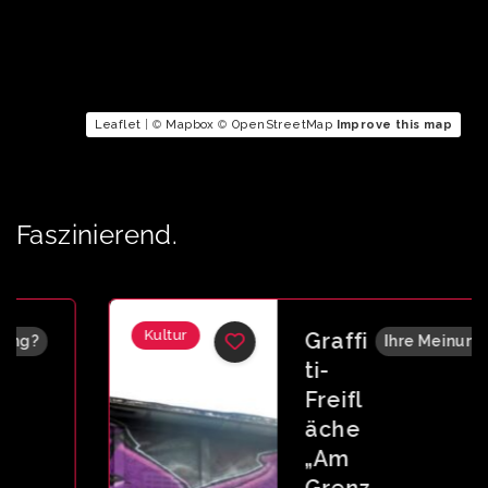
Leaflet
| ©
Mapbox
©
OpenStreetMap
Improve this map
Faszinierend.
Kultur
Graffi
Ihre Meinung?
ti-
Freifl
äche
„Am