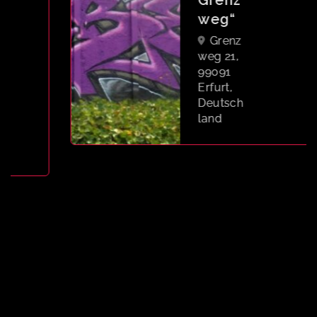
Grenz
weg“
Grenz
weg 21,
99091
Erfurt,
Deutsch
land