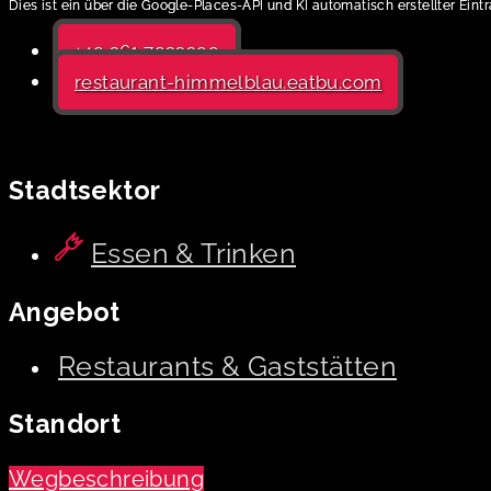
Dies ist ein über die Google-Places-API und KI automatisch erstellter Eint
+49 361 7923299
restaurant-himmelblau.eatbu.com
Stadtsektor
Essen & Trinken
Angebot
Restaurants & Gaststätten
Standort
Wegbeschreibung