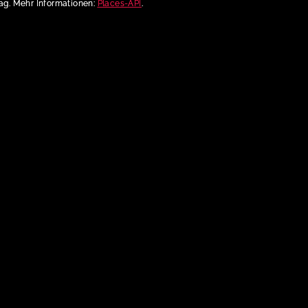
rag. Mehr Informationen:
Places-API
.