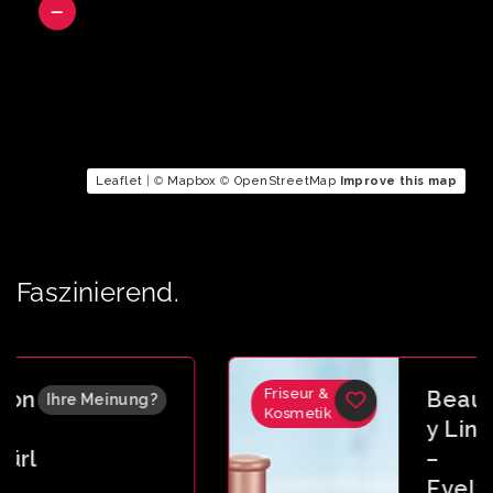
Leaflet
| ©
Mapbox
©
OpenStreetMap
Improve this map
Faszinierend.
Friseur &
Beaut
Ihre Meinung?
Kosmetik
y Line
–
Evely