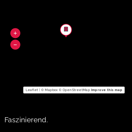
Leaflet
| ©
Mapbox
©
OpenStreetMap
Improve this map
Faszinierend.