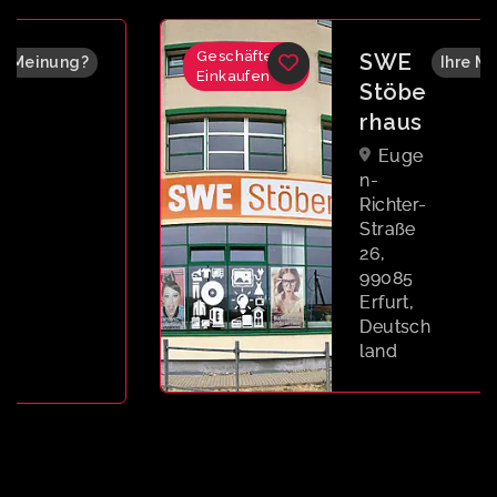
Geschäfte &
SWE
Ihre Meinung?
Einkaufen
Stöbe
rhaus
Euge
n-
Richter-
Straße
26,
99085
Erfurt,
Deutsch
land