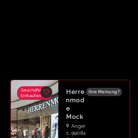
Geschäfte &
Herre
Ihre Meinung?
Einkaufen
nmod
e
Mock
Anger
1, 99084