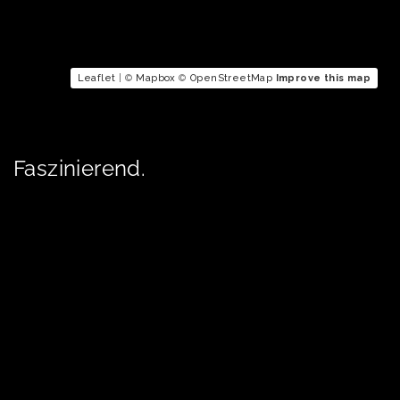
Leaflet
| ©
Mapbox
©
OpenStreetMap
Improve this map
Faszinierend.